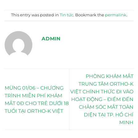
This entry was posted in
Tin tức
. Bookmark the
permalink
.
ADMIN
PHÒNG KHÁM MẮT
TRUNG TÂM ORTHO-K
MỪNG 01/06 – CHƯƠNG
VIỆT CHÍNH THỨC ĐI VÀO
TRÌNH MIỄN PHÍ KHÁM
HOẠT ĐỘNG – ĐIỂM ĐẾN
MẮT 0Đ CHO TRẺ DƯỚI 18
CHĂM SÓC MẮT TOÀN
TUỔI TẠI ORTHO-K VIỆT
DIỆN TẠI TP. HỒ CHÍ
MINH