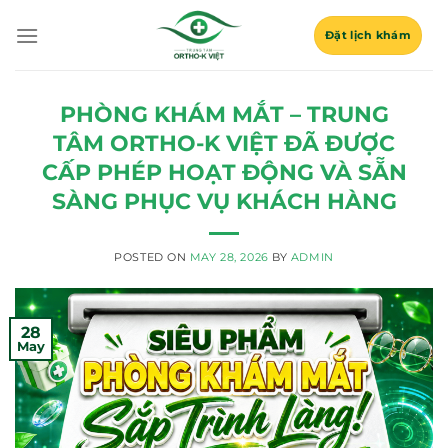
Skip
to
Đặt lịch khám
content
PHÒNG KHÁM MẮT – TRUNG
TÂM ORTHO-K VIỆT ĐÃ ĐƯỢC
CẤP PHÉP HOẠT ĐỘNG VÀ SẴN
SÀNG PHỤC VỤ KHÁCH HÀNG
POSTED ON
MAY 28, 2026
BY
ADMIN
28
May